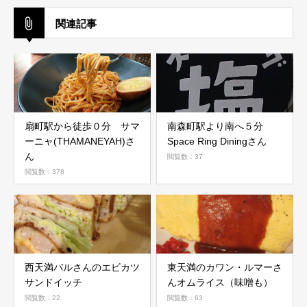
関連記事
扇町駅から徒歩０分 サマ
南森町駅より南へ５分
ーニャ(THAMANEYAH)さ
Space Ring Diningさん
ん
閲覧数：37
閲覧数：378
西天満バルさんのエビカツ
東天満のカワン・ルマーさ
サンドイッチ
んオムライス（味噌も）
閲覧数：22
閲覧数：63