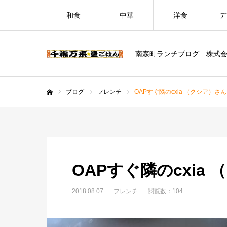
和食
中華
洋食
デ
南森町ランチブログ 株式
ブログ
フレンチ
OAPすぐ隣のcxia （クシア）さ
ホーム
OAPすぐ隣のcxia
2018.08.07
フレンチ
閲覧数：104