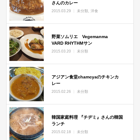
さんのカレー
2015.03.29
未分類
洋食
野菜ソムリエ Vegemanma
VARD RHYTHMサン
2015.03.20
未分類
アジアン食堂chamcyaのチキンカ
レー
2015.02.26
未分類
韓国家庭料理 『チヂミ』さんの韓国
ランチ
2015.02.18
未分類