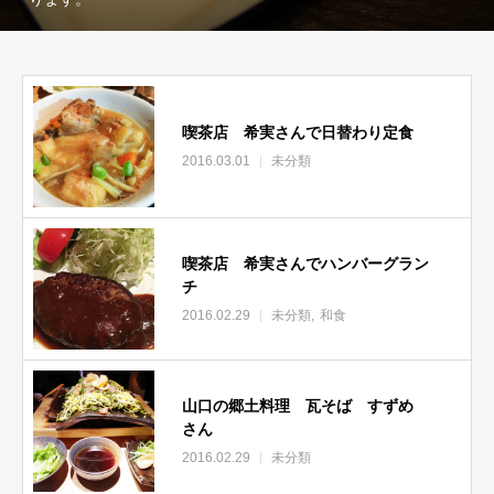
喫茶店 希実さんで日替わり定食
2016.03.01
未分類
喫茶店 希実さんでハンバーグラン
チ
2016.02.29
未分類
和食
山口の郷土料理 瓦そば すずめ
さん
2016.02.29
未分類