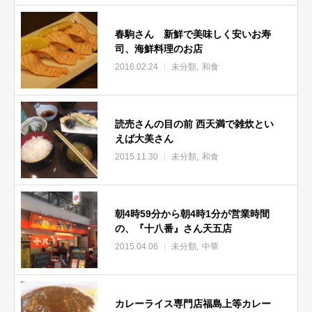
春駒さん 新鮮で美味しく安いお寿
司、海鮮料理のお店
2016.02.24
未分類
和食
読売さんの目の前 西天満で雑炊とい
えば大美さん
2015.11.30
未分類
和食
朝4時59分から朝4時1分が営業時間
の、『十八番』さん天五店
2015.04.06
未分類
中華
カレーライス専門店福島上等カレー