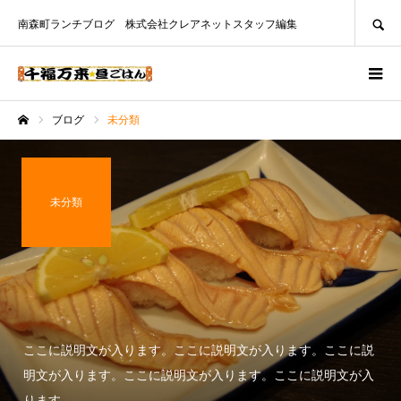
SEARCH
南森町ランチブログ 株式会社クレアネットスタッフ編集
ブログ
未分類
ホーム
未分類
ここに説明文が入ります。ここに説明文が入ります。ここに説
明文が入ります。ここに説明文が入ります。ここに説明文が入
ります。