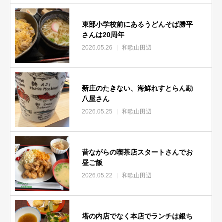
東部小学校前にあるうどんそば勝平
さんは20周年
2026.05.26
和歌山田辺
新庄のたきない、海鮮れすとらん勘
八屋さん
2026.05.25
和歌山田辺
昔ながらの喫茶店スタートさんでお
昼ご飯
2026.05.22
和歌山田辺
塔の内店でなく本店でランチは銀ち