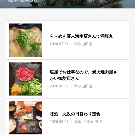
ら～めん幕末海南店さんで満腹丸
2026.07.21
和歌山田辺
塩屋でお仕事なので、炭火焼肉屋さ
かい御坊店さん
2026.06.17
和歌山田辺
味処 丸政の日替わり定食
2026.06.11
和食
和歌山田辺