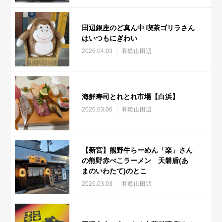
田辺銀座のど真ん中 喫茶ゴリラさん
はいつもにぎわい
2026.04.03
和歌山田辺
海鮮寿司とれとれ市場【白浜】
2026.03.06
和歌山田辺
【新宮】熊野牛らーめん「楽」さん
の熊野赤べこラーメン 天磐盾(あ
まのいわたて)のとこ
2026.03.03
和歌山田辺