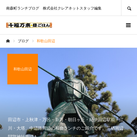
SEARCH
南森町ランチブログ 株式会社クレアネットスタッフ編集
ブログ
和歌山田辺
ホーム
和歌山田辺
田辺市・上秋津・万呂・新万・朝日ヶ丘・紀伊田辺駅前・江
川・大塔、中辺路周辺の和食ランチのご紹介です。三栖周辺、
闘鶏神社周辺も。