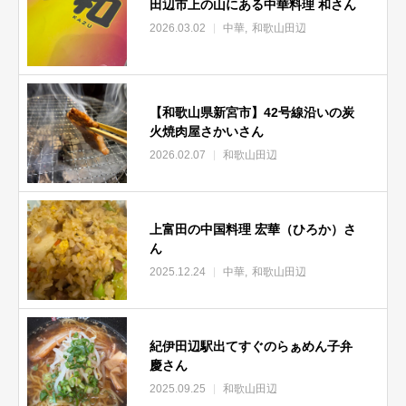
田辺市上の山にある中華料理 和さん
2026.03.02
中華
和歌山田辺
【和歌山県新宮市】42号線沿いの炭
火焼肉屋さかいさん
2026.02.07
和歌山田辺
上富田の中国料理 宏華（ひろか）さ
ん
2025.12.24
中華
和歌山田辺
紀伊田辺駅出てすぐのらぁめん子弁
慶さん
2025.09.25
和歌山田辺