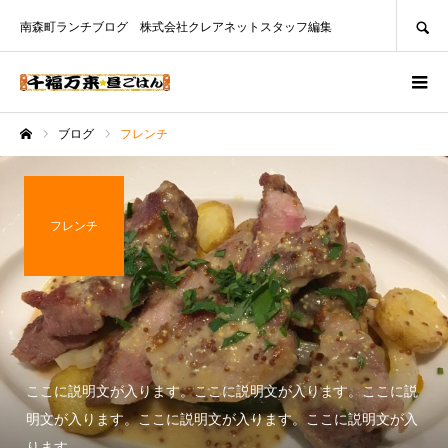
SEARCH
南森町ランチブログ 株式会社クレアネットスタッフ編集
ブログ
フレンチ
ホーム
フレンチ
ここに説明文が入ります。ここに説明文が入ります。ここに説
明文が入ります。ここに説明文が入ります。ここに説明文が入
ります。