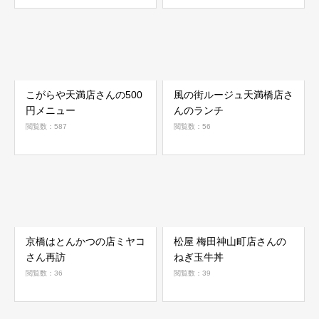
こがらや天満店さんの500
風の街ルージュ天満橋店さ
円メニュー
んのランチ
閲覧数：587
閲覧数：56
京橋はとんかつの店ミヤコ
松屋 梅田神山町店さんの
さん再訪
ねぎ玉牛丼
閲覧数：36
閲覧数：39