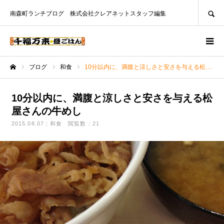
SEARCH
南森町ランチブログ 株式会社クレアネットスタッフ編集
ブログ
和食
10分以内に、満腹と涼しさと安さを与える松屋さんの牛めし
ホーム
10分以内に、満腹と涼しさと安さを与える松
屋さんの牛めし
2015.08.07
和食
閲覧数：21