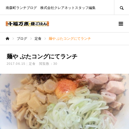
SEARCH
南森町ランチブログ 株式会社クレアネットスタッフ編集
ブログ
定食
麺や ぶたコングにてランチ
ホーム
麺や ぶたコングにてランチ
2017.06.15
定食
閲覧数：30