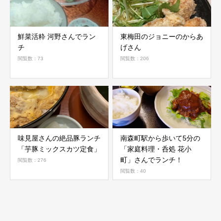
鮮菜活粋 河野さんでラン
東梅田のジョニーのからあ
チ
げさん
閲覧数：73
閲覧数：206
味見屋さんの絶品豚ランチ
南森町駅から歩いて5分の
「芋豚ミックスカツ定食」
「家庭料理・呑処 花小
町」さんでランチ！
閲覧数：276
閲覧数：40