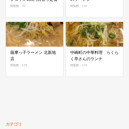
閲覧数：70
閲覧数：176
薩摩っ子ラーメン 北新地
中崎町の中華料理 らくら
店
く亭さんのランチ
閲覧数：178
閲覧数：174
カテゴリ