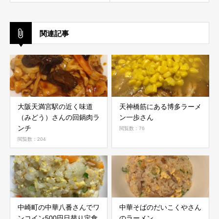
関連記事
大阪天満宮駅の近く味道
天神橋筋にある博多ラーメ
（みどう）さんの回鍋肉ラ
ン一歩さん
ンチ
閲覧数：76
閲覧数：204
中崎町の中華八番さんでワ
中華そばのだいこくやさん
ンコイン500円日替り定食
のラーメン