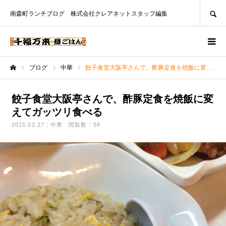
SEARCH
南森町ランチブログ 株式会社クレアネットスタッフ編集
ブログ
中華
餃子食堂大阪亭さんで、酢豚定食を焼飯に変えてガッツリ食べる
ホーム
餃子食堂大阪亭さんで、酢豚定食を焼飯に変
えてガッツリ食べる
2015.02.27
中華
閲覧数：58