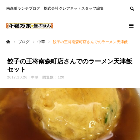
SEARCH
南森町ランチブログ 株式会社クレアネットスタッフ編集
ブログ
中華
餃子の王将南森町店さんでのラーメン天津飯セット
ホーム
餃子の王将南森町店さんでのラーメン天津飯
セット
2017.10.26
中華
閲覧数：120