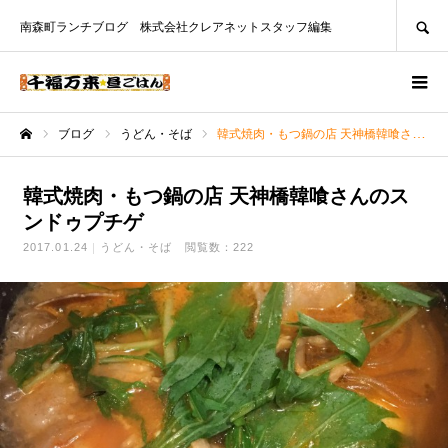
SEARCH
南森町ランチブログ 株式会社クレアネットスタッフ編集
ブログ
うどん・そば
韓式焼肉・もつ鍋の店 天神橋韓喰さんのスンドゥプチゲ
ホーム
韓式焼肉・もつ鍋の店 天神橋韓喰さんのス
ンドゥプチゲ
2017.01.24
うどん・そば
閲覧数：222