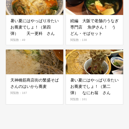
暑い夏にはやっぱり冷たい
続編 大阪で老舗のうなぎ
お蕎麦でしょ！（第四
専門店 魚伊さん！ う
弾） 天一更科 さん
どん・そばセット
閲覧数：49
閲覧数：138
天神橋筋商店街の繁盛そば
暑い夏にはやっぱり冷たい
さんのはいから蕎麦
お蕎麦でしょ！（第二
弾） なにわ翁 さん
閲覧数：187
閲覧数：161