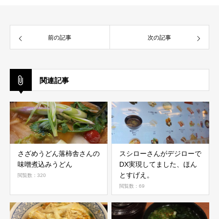
前の記事
次の記事
関連記事
さざめうどん落柿舎さんの
スシローさんがデジローで
味噌煮込みうどん
DX実現してました、ほん
とすげえ。
閲覧数：320
閲覧数：69