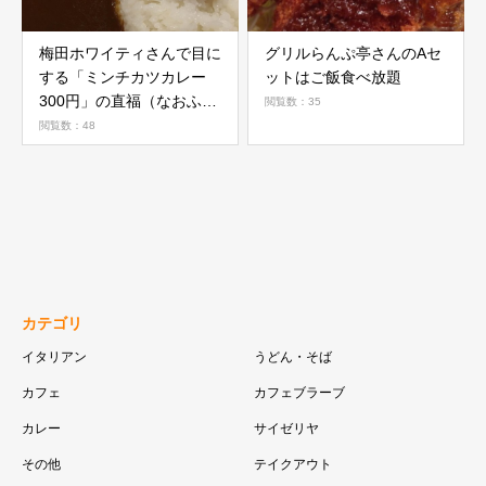
梅田ホワイティさんで目に
グリルらんぷ亭さんのAセ
する「ミンチカツカレー
ットはご飯食べ放題
300円」の直福（なおふ
閲覧数：35
く）さん
閲覧数：48
カテゴリ
イタリアン
うどん・そば
カフェ
カフェブラーブ
カレー
サイゼリヤ
その他
テイクアウト