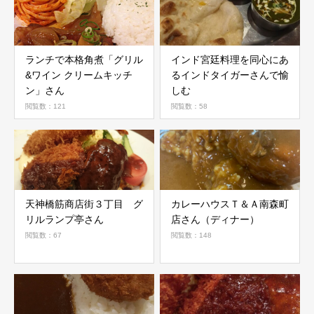
ランチで本格角煮「グリル
インド宮廷料理を同心にあ
&ワイン クリームキッチ
るインドタイガーさんで愉
ン」さん
しむ
閲覧数：121
閲覧数：58
天神橋筋商店街３丁目 グ
カレーハウスＴ＆Ａ南森町
リルランプ亭さん
店さん（ディナー）
閲覧数：67
閲覧数：148