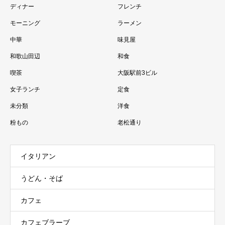
ディナー
フレンチ
モーニング
ラーメン
中華
味見屋
和歌山田辺
和食
喫茶
大阪駅前3ビル
女子ランチ
定食
未分類
洋食
粉もの
老松通り
イタリアン
うどん・そば
カフェ
カフェブラーブ