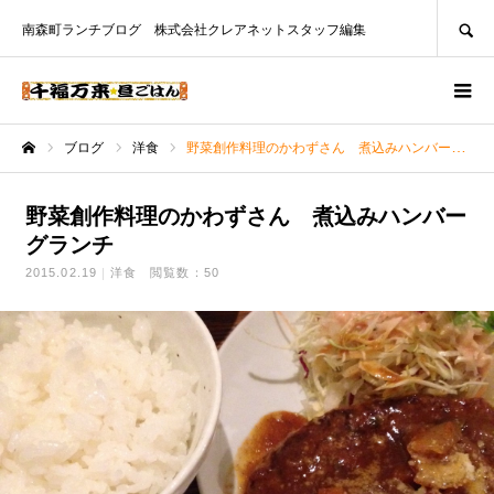
SEARCH
南森町ランチブログ 株式会社クレアネットスタッフ編集
ブログ
洋食
野菜創作料理のかわずさん 煮込みハンバーグランチ
ホーム
野菜創作料理のかわずさん 煮込みハンバー
グランチ
2015.02.19
洋食
閲覧数：50