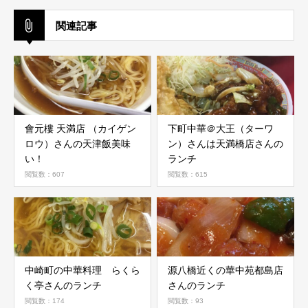
関連記事
會元樓 天満店 （カイゲン
下町中華＠大王（ターワ
ロウ）さんの天津飯美味
ン）さんは天満橋店さんの
い！
ランチ
閲覧数：607
閲覧数：615
中崎町の中華料理 らくら
源八橋近くの華中苑都島店
く亭さんのランチ
さんのランチ
閲覧数：174
閲覧数：93