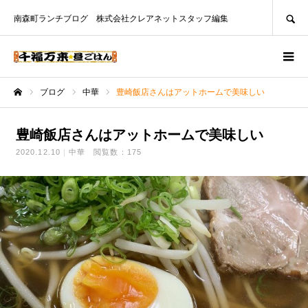
SEARCH
南森町ランチブログ 株式会社クレアネットスタッフ編集
ブログ
中華
豊崎飯店さんはアットホームで美味しい
ホーム
豊崎飯店さんはアットホームで美味しい
2020.12.10
中華
閲覧数：175