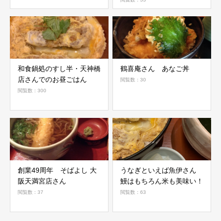
和食鍋処のすし半・天神橋
鶴喜庵さん あなご丼
店さんでのお昼ごはん
閲覧数：30
閲覧数：300
創業49周年 そばよし 大
うなぎといえば魚伊さん
阪天満宮店さん
鰻はもちろん米も美味い！
閲覧数：37
閲覧数：63