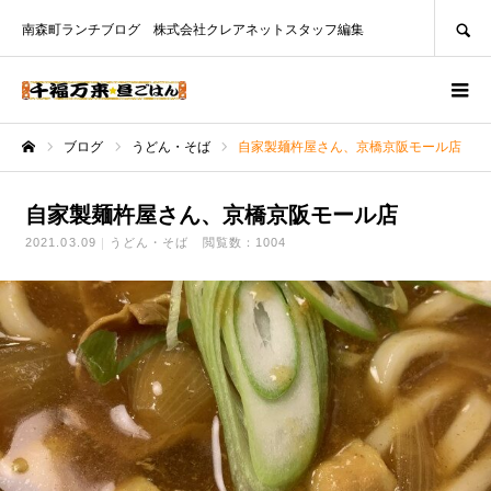
SEARCH
南森町ランチブログ 株式会社クレアネットスタッフ編集
ブログ
うどん・そば
自家製麺杵屋さん、京橋京阪モール店
ホーム
自家製麺杵屋さん、京橋京阪モール店
2021.03.09
うどん・そば
閲覧数：1004