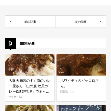
前の記事
次の記事
関連記事
大阪天満宮のすぐ南のカレ
ホワイティのピッコロさ
ー屋さん「山の底 欧風カ
ん。
レー&燻製料理」でまった
閲覧数：121
りランチ
閲覧数：145