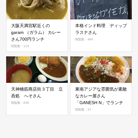
大阪天満宮駅近くの
本格インド料理 ディップ
garam （ガラム） カレー
ラスナさん
さん700円ランチ
閲覧数：494
閲覧数：123
天神橋筋商店街３丁目 立
東南アジアな雰囲気が素敵
呑処 へそさん
なカレー屋さん
「GANESH N」でランチ
閲覧数：658
閲覧数：47