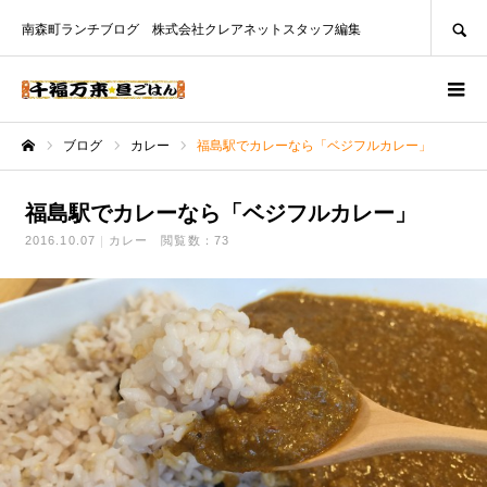
SEARCH
南森町ランチブログ 株式会社クレアネットスタッフ編集
ブログ
カレー
福島駅でカレーなら「ベジフルカレー」
ホーム
福島駅でカレーなら「ベジフルカレー」
2016.10.07
カレー
閲覧数：73