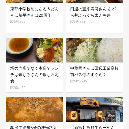
東部小学校前にあるうどん
田辺の宝来寿司さん あが
そば勝平さんは20周年
ら丼ふっくら太刀魚丼
閲覧数：33
閲覧数：44
塔の内店でなく本店でラン
中華園さんは田辺工業高校
チは銀ちろさんの銀ちろ定
前バス停のすぐ近く
食
閲覧数：245
閲覧数：25
駅出て徒歩5分の味光路近
【新宮】熊野牛らーめん