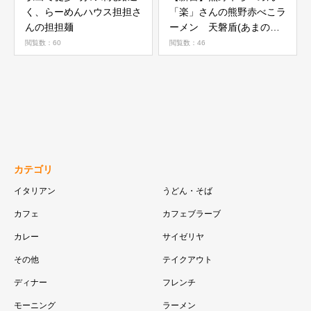
く、らーめんハウス担担さ
「楽」さんの熊野赤べこラ
んの担担麺
ーメン 天磐盾(あまのい
わたて)のとこ
閲覧数：60
閲覧数：46
カテゴリ
イタリアン
うどん・そば
カフェ
カフェブラーブ
カレー
サイゼリヤ
その他
テイクアウト
ディナー
フレンチ
モーニング
ラーメン