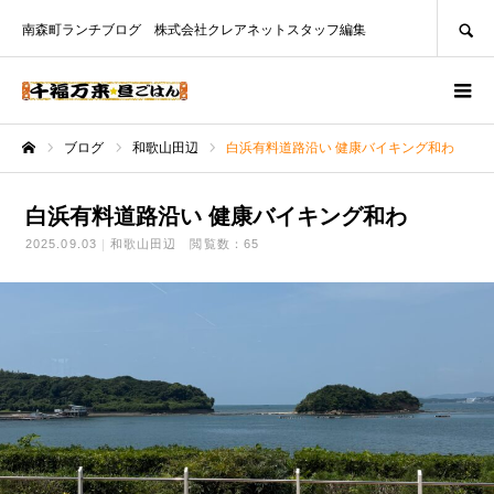
SEARCH
南森町ランチブログ 株式会社クレアネットスタッフ編集
ブログ
和歌山田辺
白浜有料道路沿い 健康バイキング和わ
ホーム
白浜有料道路沿い 健康バイキング和わ
2025.09.03
和歌山田辺
閲覧数：65