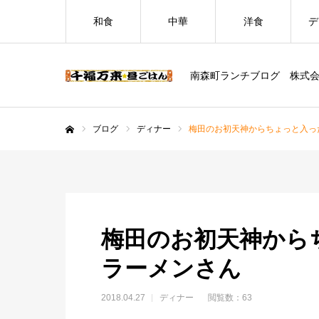
和食
中華
洋食
デ
南森町ランチブログ 株式
ブログ
ディナー
梅田のお初天神からちょっと入っ
ホーム
梅田のお初天神から
ラーメンさん
2018.04.27
ディナー
閲覧数：63