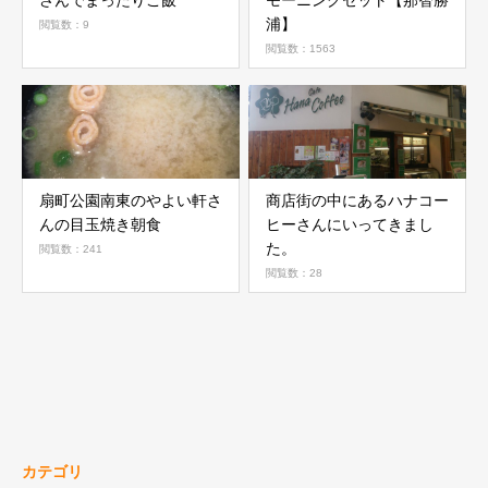
さんでまったりご飯
モーニングセット【那智勝
浦】
閲覧数：9
閲覧数：1563
扇町公園南東のやよい軒さ
商店街の中にあるハナコー
んの目玉焼き朝食
ヒーさんにいってきまし
た。
閲覧数：241
閲覧数：28
カテゴリ