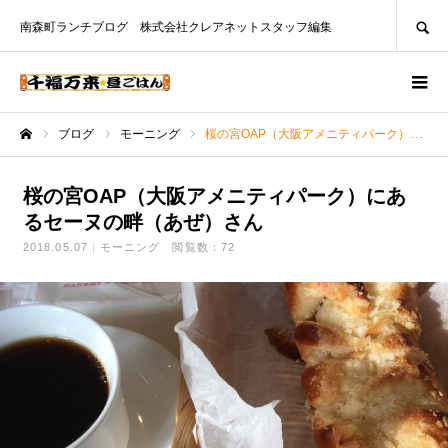
SEARCH
南森町ランチブログ 株式会社クレアネットスタッフ編集
ブログ
モーニング
桜の宮OAP（大阪アメニティパーク）にあるセーヌの畔（あぜ）さん
ホーム
桜の宮OAP（大阪アメニティパーク）にあ
るセーヌの畔（あぜ）さん
2018.05.07
モーニング
閲覧数：72