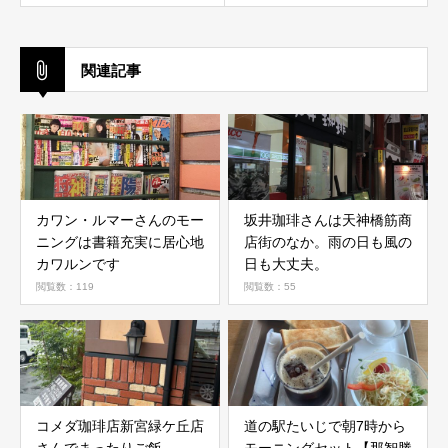
関連記事
カワン・ルマーさんのモー
坂井珈琲さんは天神橋筋商
ニングは書籍充実に居心地
店街のなか。雨の日も風の
カワルンです
日も大丈夫。
閲覧数：119
閲覧数：55
コメダ珈琲店新宮緑ケ丘店
道の駅たいじで朝7時から