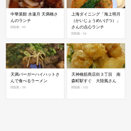
中華菜館 水蓮月 天満橋さ
上海ダイニング「海上明月
んのランチ
（かいじょうめいげつ）」
さんの点心ランチ
閲覧数：85
閲覧数：54
天満バーガーハイハットさ
天神橋筋商店街３丁目 南
んで食べるラーメン
森町駅すぐ 大陸風さん
閲覧数：58
閲覧数：101