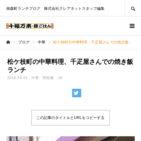
SEARCH
南森町ランチブログ 株式会社クレアネットスタッフ編集
ブログ
中華
松ケ枝町の中華料理、千疋屋さんでの焼き飯ランチ
ホーム
松ケ枝町の中華料理、千疋屋さんでの焼き飯
ランチ
2018.08.02
中華
閲覧数：28
この記事のタイトルとURLをコピーする