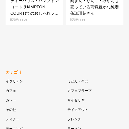
ティーハウス・ハンプトン
肉まん・りんご・みかんも
コート (HAMPTON
売っている商魂豊かな純喫
COURT)でのおしゃれラン
茶珈琲苑さん
チ
閲覧数：606
閲覧数：56
カテゴリ
イタリアン
うどん・そば
カフェ
カフェブラーブ
カレー
サイゼリヤ
その他
テイクアウト
ディナー
フレンチ
モーニング
ラーメン