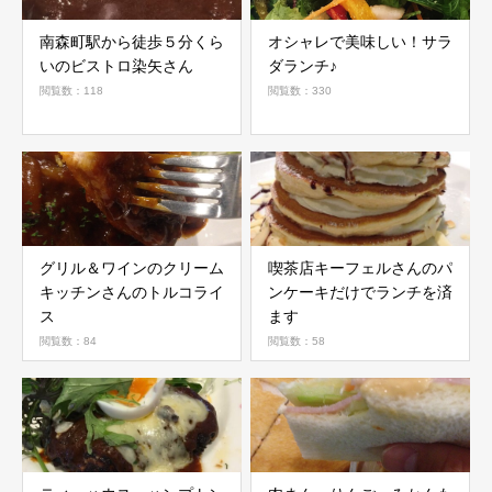
南森町駅から徒歩５分くら
オシャレで美味しい！サラ
いのビストロ染矢さん
ダランチ♪
閲覧数：118
閲覧数：330
グリル＆ワインのクリーム
喫茶店キーフェルさんのパ
キッチンさんのトルコライ
ンケーキだけでランチを済
ス
ます
閲覧数：84
閲覧数：58