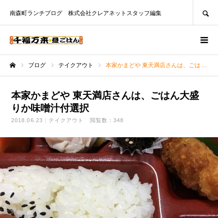
SEARCH
南森町ランチブログ 株式会社クレアネットスタッフ編集
ブログ
テイクアウト
本家かまどや 東天満店さんは、ごはん大盛りか味噌汁付選択
ホーム
本家かまどや 東天満店さんは、ごはん大盛
りか味噌汁付選択
2018.06.23
テイクアウト
閲覧数：348