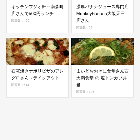
キッチンフジオ軒～南森町
濃厚バナナジュース専門店
店さんで500円ランチ
MonkeyBanana大阪天三
店さん
閲覧数：469
閲覧数：69
石窯焼きナポリピザのアレ
まいどおおきに食堂さん西
グロさん～テイクアウト
天満食堂 の 塩トンカツ弁
当
閲覧数：644
閲覧数：396