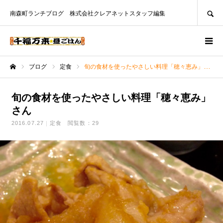
SEARCH
南森町ランチブログ 株式会社クレアネットスタッフ編集
ブログ
定食
旬の食材を使ったやさしい料理「穂々恵み」さん
ホーム
旬の食材を使ったやさしい料理「穂々恵み」
さん
2016.07.27
定食
閲覧数：29