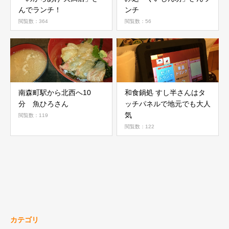
んでランチ！
ンチ
閲覧数：364
閲覧数：56
南森町駅から北西へ10
和食鍋処 すし半さんはタ
分 魚ひろさん
ッチパネルで地元でも大人
気
閲覧数：119
閲覧数：122
カテゴリ