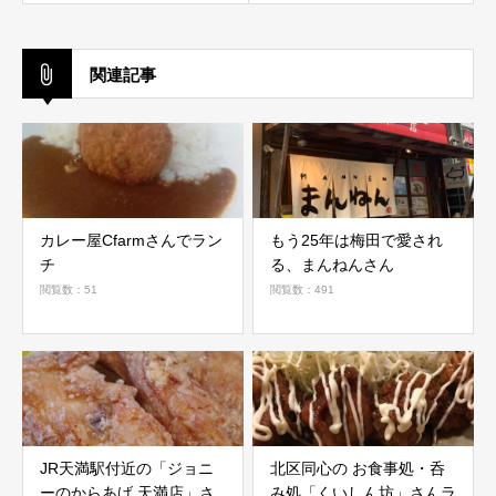
関連記事
カレー屋Cfarmさんでラン
もう25年は梅田で愛され
チ
る、まんねんさん
閲覧数：51
閲覧数：491
JR天満駅付近の「ジョニ
北区同心の お食事処・呑
ーのからあげ 天満店」さ
み処「くいしん坊」さんラ