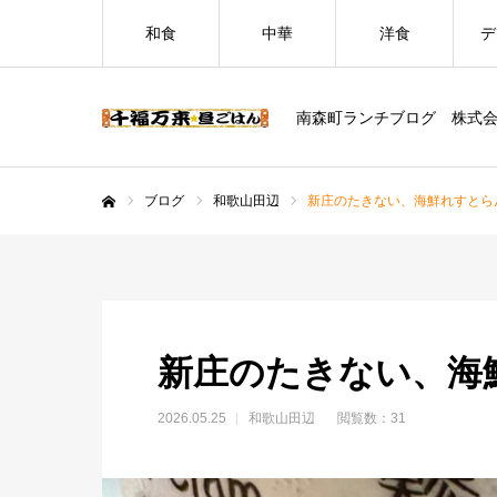
和食
中華
洋食
デ
南森町ランチブログ 株式
ブログ
和歌山田辺
新庄のたきない、海鮮れすとら
ホーム
新庄のたきない、海
2026.05.25
和歌山田辺
閲覧数：31