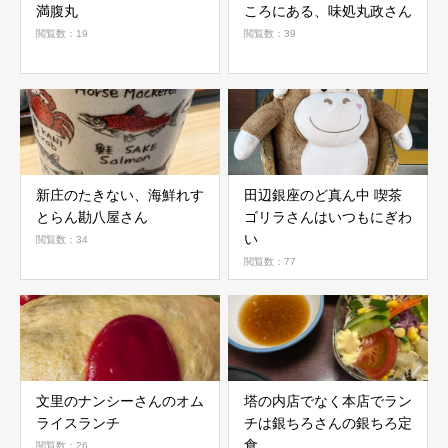
満腹丸
ころにある、味処丸政さん
閲覧数：19
閲覧数：39
新庄のたきない、海鮮れす
田辺銀座のど真ん中 喫茶
とらん勘八屋さん
ゴリラさんはいつもにぎわ
い
閲覧数：34
閲覧数：77
文里のナンシーさんのオム
塔の内店でなく本店でラン
ライスランチ
チは銀ちろさんの銀ちろ定
食
閲覧数：26