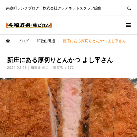
SEARCH
南森町ランチブログ 株式会社クレアネットスタッフ編集
ブログ
和歌山田辺
新庄にある厚切りとんかつ よし平さん
ホーム
新庄にある厚切りとんかつ よし平さん
2024.02.26
和歌山田辺
閲覧数：172