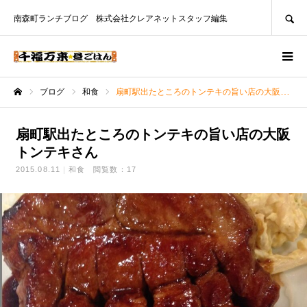
SEARCH
南森町ランチブログ 株式会社クレアネットスタッフ編集
ブログ
和食
扇町駅出たところのトンテキの旨い店の大阪トンテキさん
ホーム
扇町駅出たところのトンテキの旨い店の大阪
トンテキさん
2015.08.11
和食
閲覧数：17