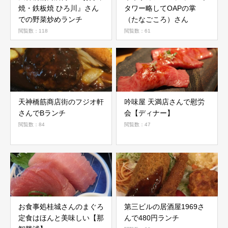
焼・鉄板焼 ひろ川』さん
タワー略してOAPの掌
での野菜炒めランチ
（たなごころ）さん
閲覧数：118
閲覧数：61
天神橋筋商店街のフジオ軒
吟味屋 天満店さんで慰労
さんでBランチ
会【ディナー】
閲覧数：84
閲覧数：47
お食事処桂城さんのまぐろ
第三ビルの居酒屋1969さ
定食はほんと美味しい【那
んで480円ランチ