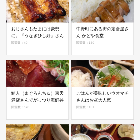
おじさんもたまには豪勢
中野町にある街の定食屋さ
に。『うなぎひし好』さん
ん かどや食堂
閲覧数：40
閲覧数：139
鮪人（まぐろんちゅ）東天
ごはんが美味しいウオマチ
満店さんでがっつり海鮮丼
さんはお昼大人気
閲覧数：578
閲覧数：101