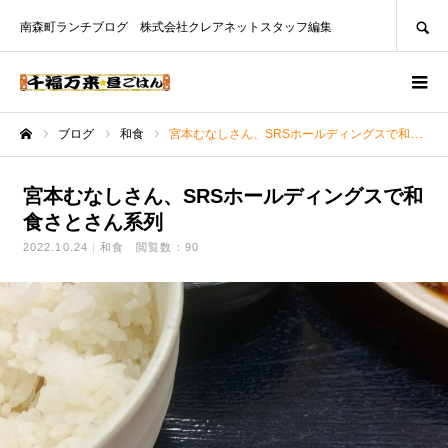
SEARCH
南森町ランチブログ 株式会社クレアネットスタッフ編集
ブログ
和食
宮本むなしさん、SRSホールディングスで和食さとさん系列
ホーム
宮本むなしさん、SRSホールディングスで和
食さとさん系列
2022.10.24
和食
閲覧数：90