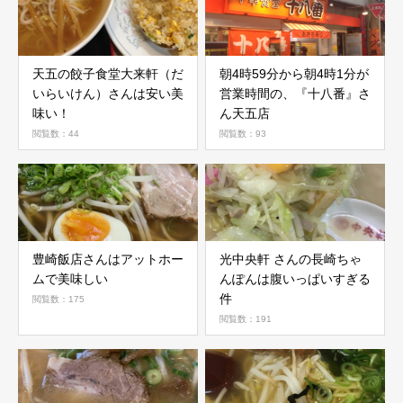
天五の餃子食堂大来軒（だ
朝4時59分から朝4時1分が
いらいけん）さんは安い美
営業時間の、『十八番』さ
味い！
ん天五店
閲覧数：44
閲覧数：93
豊崎飯店さんはアットホー
光中央軒 さんの長崎ちゃ
ムで美味しい
んぽんは腹いっぱいすぎる
件
閲覧数：175
閲覧数：191