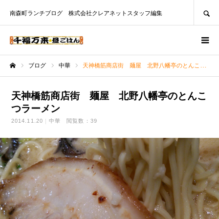
SEARCH
南森町ランチブログ 株式会社クレアネットスタッフ編集
ブログ
中華
天神橋筋商店街 麺屋 北野八幡亭のとんこつラーメン
ホーム
天神橋筋商店街 麺屋 北野八幡亭のとんこ
つラーメン
2014.11.20
中華
閲覧数：39