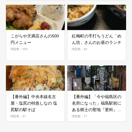
こがらや天満店さんの500
紅梅町の手打ちうどん「め
円メニュー
ん坊」さんのお昼のランチ
閲覧数：585
閲覧数：69
【番外編】中央本線名古
【番外編】「今や福島区の
屋・塩尻の特急しなの 塩
名所になった」福島駅前に
尻駅の駅そば
ある棋士の聖地『更科』さ
ん
閲覧数：67
閲覧数：77