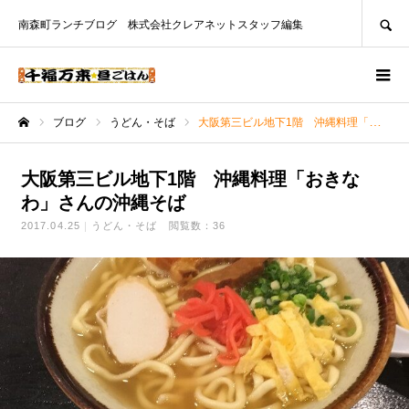
SEARCH
南森町ランチブログ 株式会社クレアネットスタッフ編集
ブログ
うどん・そば
大阪第三ビル地下1階 沖縄料理「おきなわ」さんの沖縄そば
ホーム
大阪第三ビル地下1階 沖縄料理「おきな
わ」さんの沖縄そば
2017.04.25
うどん・そば
閲覧数：36