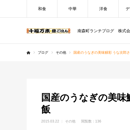
和食
中華
洋食
デ
南森町ランチブログ 株式
ブログ
その他
国産のうなぎの美味鰻彩 うな次郎
ホーム
国産のうなぎの美味
飯
2015.03.22
その他
閲覧数：136