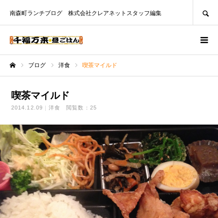
SEARCH
南森町ランチブログ 株式会社クレアネットスタッフ編集
ブログ
洋食
喫茶マイルド
ホーム
喫茶マイルド
2014.12.09
洋食
閲覧数：25