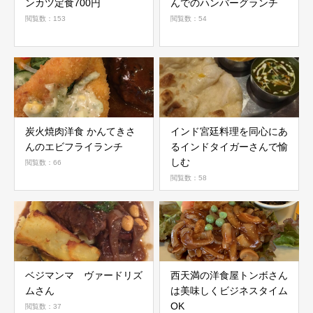
ンカツ定食700円
んでのハンバーグランチ
閲覧数：153
閲覧数：54
炭火焼肉洋食 かんてきさ
インド宮廷料理を同心にあ
んのエビフライランチ
るインドタイガーさんで愉
しむ
閲覧数：66
閲覧数：58
ベジマンマ ヴァードリズ
西天満の洋食屋トンボさん
ムさん
は美味しくビジネスタイム
OK
閲覧数：37