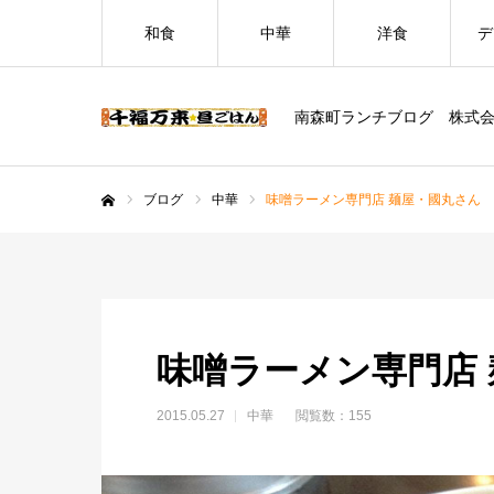
和食
中華
洋食
デ
南森町ランチブログ 株式
ブログ
中華
味噌ラーメン専門店 麺屋・國丸さん
ホーム
味噌ラーメン専門店
2015.05.27
中華
閲覧数：155