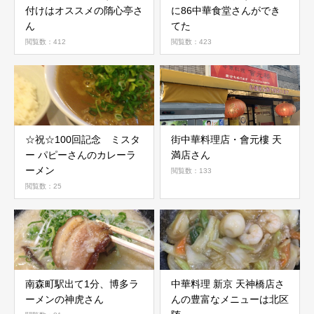
付けはオススメの隋心亭さ
に86中華食堂さんができ
ん
てた
閲覧数：412
閲覧数：423
☆祝☆100回記念 ミスタ
街中華料理店・會元樓 天
ー パピーさんのカレーラ
満店さん
ーメン
閲覧数：133
閲覧数：25
南森町駅出て1分、博多ラ
中華料理 新京 天神橋店さ
ーメンの神虎さん
んの豊富なメニューは北区