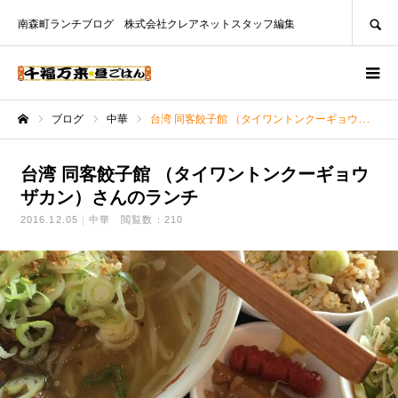
SEARCH
南森町ランチブログ 株式会社クレアネットスタッフ編集
ブログ
中華
台湾 同客餃子館 （タイワントンクーギョウザカン）さんのランチ
ホーム
台湾 同客餃子館 （タイワントンクーギョウ
ザカン）さんのランチ
2016.12.05
中華
閲覧数：210