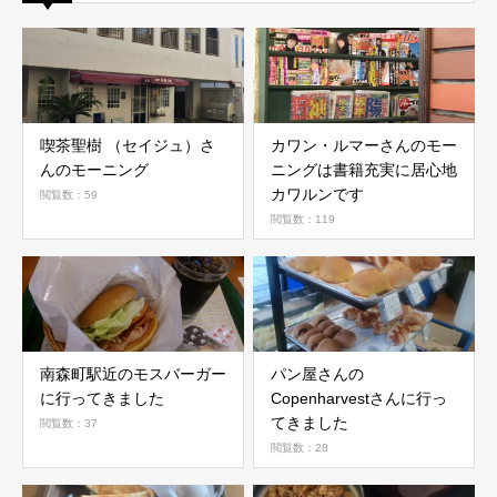
喫茶聖樹 （セイジュ）さ
カワン・ルマーさんのモー
んのモーニング
ニングは書籍充実に居心地
カワルンです
閲覧数：59
閲覧数：119
南森町駅近のモスバーガー
パン屋さんの
に行ってきました
Copenharvestさんに行っ
てきました
閲覧数：37
閲覧数：28