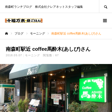
SEARCH
南森町ランチブログ 株式会社クレアネットスタッフ編集
ブログ
モーニング
南森町駅近 coffee馬酔木(あしび)さん
ホーム
南森町駅近 coffee馬酔木(あしび)さん
2018.05.07
モーニング
閲覧数：67