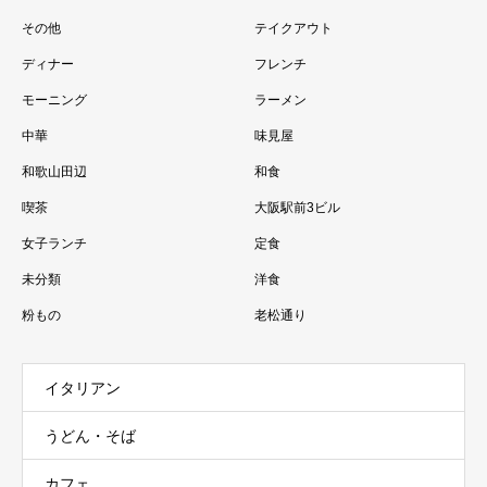
その他
テイクアウト
ディナー
フレンチ
モーニング
ラーメン
中華
味見屋
和歌山田辺
和食
喫茶
大阪駅前3ビル
女子ランチ
定食
未分類
洋食
粉もの
老松通り
イタリアン
うどん・そば
カフェ