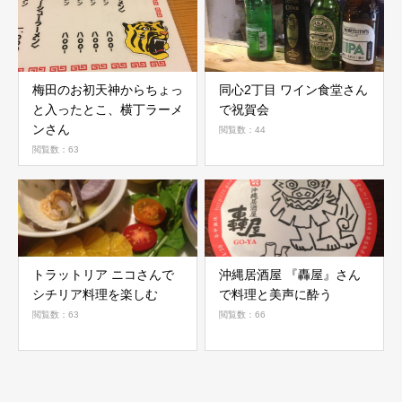
梅田のお初天神からちょっ
同心2丁目 ワイン食堂さん
と入ったとこ、横丁ラーメ
で祝賀会
ンさん
閲覧数：44
閲覧数：63
トラットリア ニコさんで
沖縄居酒屋 『轟屋』さん
シチリア料理を楽しむ
で料理と美声に酔う
閲覧数：63
閲覧数：66