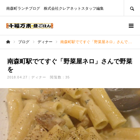
SEARCH
南森町ランチブログ 株式会社クレアネットスタッフ編集
ブログ
ディナー
南森町駅でてすぐ「野菜屋ネロ」さんで野菜を
ホーム
南森町駅でてすぐ「野菜屋ネロ」さんで野菜
を
2018.04.27
ディナー
閲覧数：35