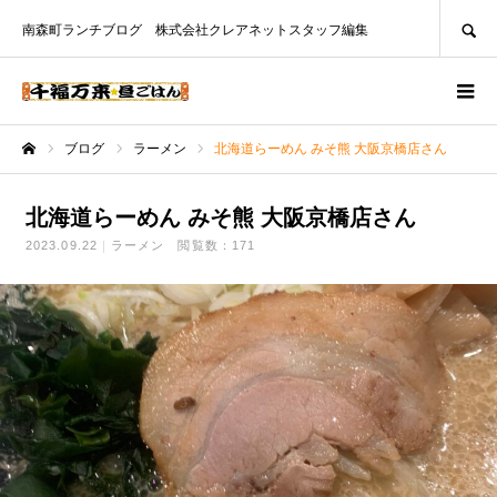
SEARCH
南森町ランチブログ 株式会社クレアネットスタッフ編集
ブログ
ラーメン
北海道らーめん みそ熊 大阪京橋店さん
ホーム
北海道らーめん みそ熊 大阪京橋店さん
2023.09.22
ラーメン
閲覧数：171