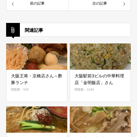
前の記事
次の記事
関連記事
大阪王将・京橋店さん～酢
大阪駅前3ビルの中華料理
豚ランチ
店「金明飯店」さん
閲覧数：543
閲覧数：1046