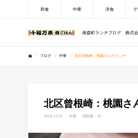
和食
中華
洋食
デ
南森町ランチブログ 株式
ブログ
中華
北区曾根崎：桃園さんのランチ
ホーム
北区曾根崎：桃園さ
2018.11.01
中華
閲覧数：47