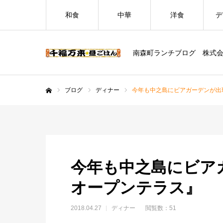
和食
中華
洋食
デ
南森町ランチブログ 株式
ブログ
ディナー
今年も中之島にビアガーデンが出
ホーム
今年も中之島にビア
オープンテラス』
2018.04.27
ディナー
閲覧数：51