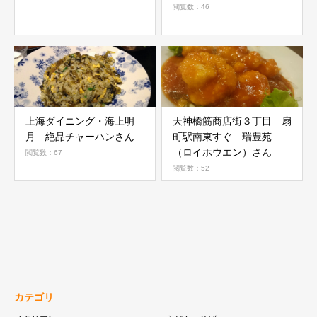
閲覧数：46
上海ダイニング・海上明
天神橋筋商店街３丁目 扇
月 絶品チャーハンさん
町駅南東すぐ 瑞豊苑
（ロイホウエン）さん
閲覧数：67
閲覧数：52
カテゴリ