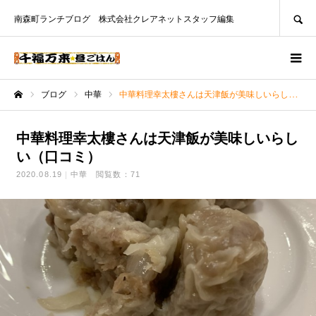
SEARCH
南森町ランチブログ 株式会社クレアネットスタッフ編集
ブログ
中華
中華料理幸太樓さんは天津飯が美味しいらしい（口コミ）
ホーム
中華料理幸太樓さんは天津飯が美味しいらし
い（口コミ）
2020.08.19
中華
閲覧数：71