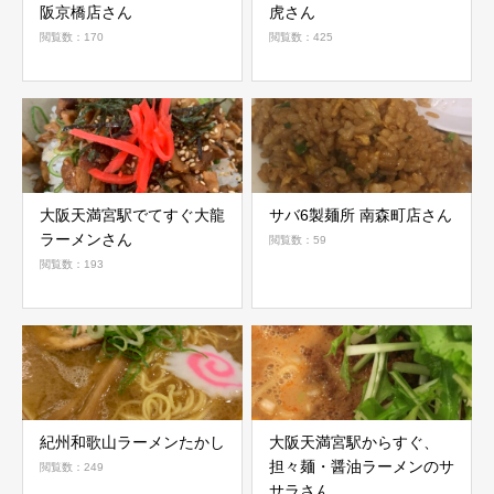
阪京橋店さん
虎さん
閲覧数：170
閲覧数：425
大阪天満宮駅でてすぐ大龍
サバ6製麺所 南森町店さん
ラーメンさん
閲覧数：59
閲覧数：193
紀州和歌山ラーメンたかし
大阪天満宮駅からすぐ、
担々麺・醤油ラーメンのサ
閲覧数：249
サラさん