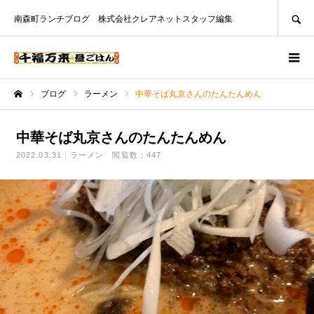
SEARCH
南森町ランチブログ 株式会社クレアネットスタッフ編集
ブログ
ラーメン
中華そば丸京さんのたんたんめん
ホーム
中華そば丸京さんのたんたんめん
2022.03.31
ラーメン
閲覧数：447