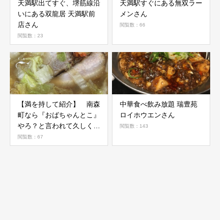
天満駅出てすぐ、堺筋線沿
天満駅すぐにある無双ラー
いにある双龍居 天満駅前
メンさん
店さん
閲覧数：66
閲覧数：23
【満を持して紹介】 南森
中華食べ飲み放題 瑞豊苑
町なら『おばちゃんとこ』
ロイホウエンさん
やろ？と言われて久しく1
閲覧数：143
年
閲覧数：67