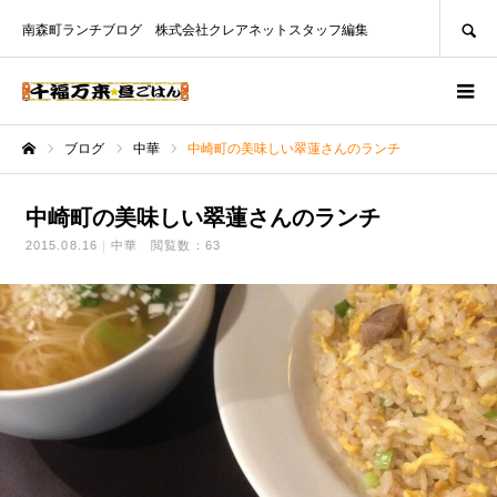
SEARCH
南森町ランチブログ 株式会社クレアネットスタッフ編集
ブログ
中華
中崎町の美味しい翠蓮さんのランチ
ホーム
中崎町の美味しい翠蓮さんのランチ
2015.08.16
中華
閲覧数：63