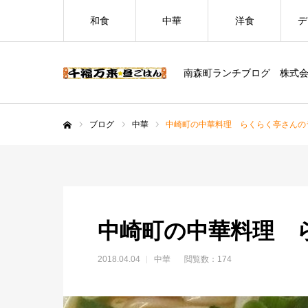
和食
中華
洋食
デ
南森町ランチブログ 株式
ブログ
中華
中崎町の中華料理 らくらく亭さんの
ホーム
中崎町の中華料理 
2018.04.04
中華
閲覧数：174