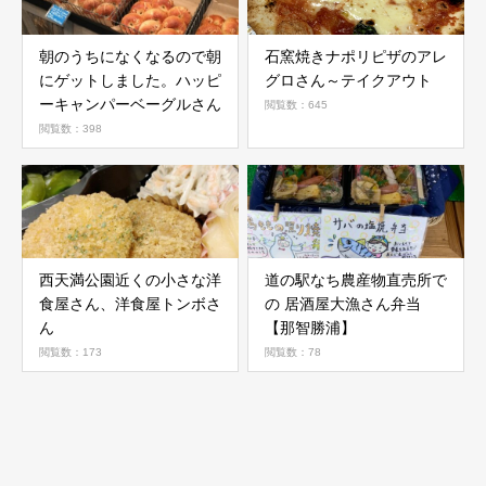
朝のうちになくなるので朝
石窯焼きナポリピザのアレ
にゲットしました。ハッピ
グロさん～テイクアウト
ーキャンパーベーグルさん
閲覧数：645
閲覧数：398
西天満公園近くの小さな洋
道の駅なち農産物直売所で
食屋さん、洋食屋トンボさ
の 居酒屋大漁さん弁当
ん
【那智勝浦】
閲覧数：173
閲覧数：78