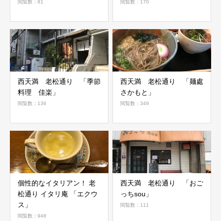
閲覧数：81
閲覧数：170
西天満 老松通り 「季節
西天満 老松通り 「麺處
料理 佳楽」
さかもと」
閲覧数：136
閲覧数：349
個性的なイタリアン！ 老
西天満 老松通り 「おご
松通り イタリ庵 「エクウ
っちsou」
ス」
閲覧数：111
閲覧数：948