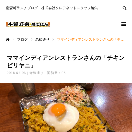
SEARCH
南森町ランチブログ 株式会社クレアネットスタッフ編集
ブログ
老松通り
ママインディアンレストランさんの「チキンビリヤニ」
ホーム
ママインディアンレストランさんの「チキン
ビリヤニ」
2018.04.03
老松通り
閲覧数：95