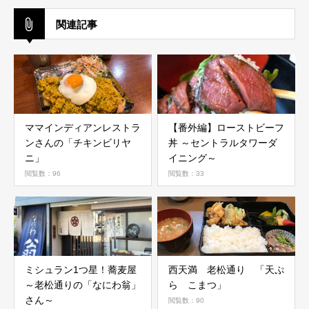
関連記事
ママインディアンレストラ
【番外編】ローストビーフ
ンさんの「チキンビリヤ
丼 ～セントラルタワーダ
ニ」
イニング～
閲覧数：96
閲覧数：33
ミシュラン1つ星！蕎麦屋
西天満 老松通り 「天ぷ
～老松通りの「なにわ翁」
ら こまつ」
さん～
閲覧数：90