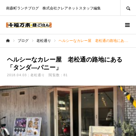
SEARCH
南森町ランチブログ 株式会社クレアネットスタッフ編集
ブログ
老松通り
ヘルシーなカレー屋 老松通の路地にある「タンダ―パニー」
ホーム
ヘルシーなカレー屋 老松通の路地にある
「タンダ―パニー」
2018.04.03
老松通り
閲覧数：81