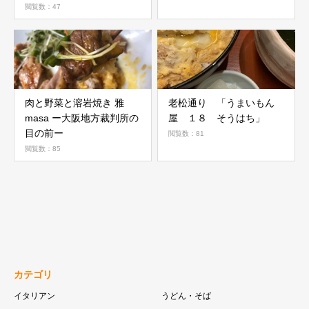
閲覧数：47
肉と野菜と溶岩焼き 雅
老松通り 「うまいもん
masa ー大阪地方裁判所の
屋 １８ そうはち」
目の前ー
閲覧数：81
閲覧数：85
カテゴリ
イタリアン
うどん・そば