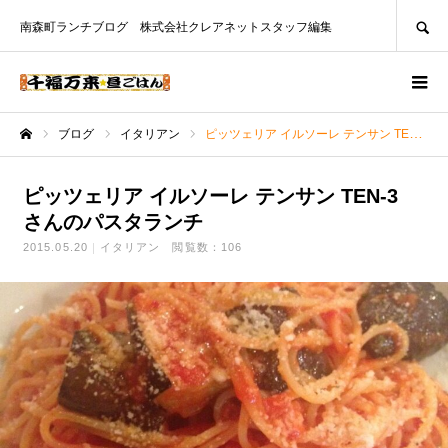
SEARCH
南森町ランチブログ 株式会社クレアネットスタッフ編集
ブログ
イタリアン
ピッツェリア イルソーレ テンサン TEN-3 さんのパスタランチ
ホーム
ピッツェリア イルソーレ テンサン TEN-3
さんのパスタランチ
2015.05.20
イタリアン
閲覧数：106