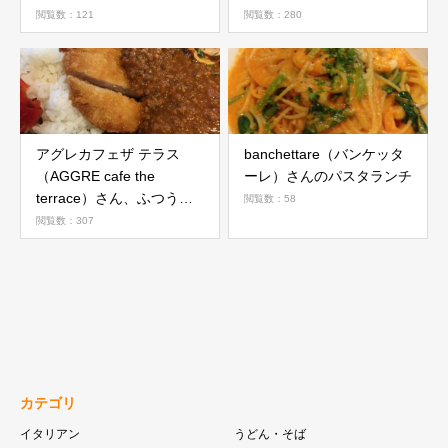
ソース」
閲覧数：121
閲覧数：280
アグレカフェザ テラス
banchettare（バンケッタ
（AGGRE cafe the
ーレ）さんのパスタランチ
terrace）さん、ふつうに
閲覧数：58
超美味しい
閲覧数：307
カテゴリ
イタリアン
うどん・そば