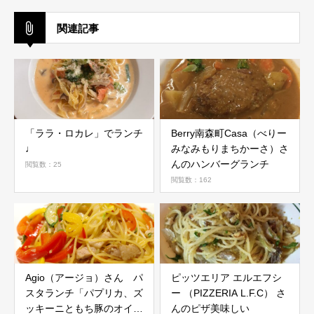
関連記事
「ララ・ロカレ」でランチ
Berry南森町Casa（べりー
♩
みなみもりまちかーさ）さ
んのハンバーグランチ
閲覧数：25
閲覧数：162
Agio（アージョ）さん パ
ピッツエリア エルエフシ
スタランチ「パプリカ、ズ
ー （PIZZERIA L.F.C） さ
ッキーニともち豚のオイル
んのピザ美味しい