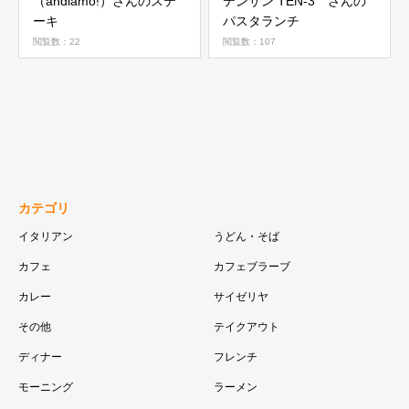
（andiamo!）さんのステ
テンサン TEN-3 さんの
ーキ
パスタランチ
閲覧数：22
閲覧数：107
カテゴリ
イタリアン
うどん・そば
カフェ
カフェブラーブ
カレー
サイゼリヤ
その他
テイクアウト
ディナー
フレンチ
モーニング
ラーメン