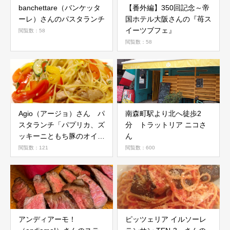
banchettare（バンケッタ
【番外編】350回記念～帝
ーレ）さんのパスタランチ
国ホテル大阪さんの『苺ス
イーツブフェ』
閲覧数：58
閲覧数：58
Agio（アージョ）さん パ
南森町駅より北へ徒歩2
スタランチ「パプリカ、ズ
分 トラットリア ニコさ
ッキーニともち豚のオイル
ん
ソース」
閲覧数：121
閲覧数：600
アンディアーモ！
ピッツェリア イルソーレ