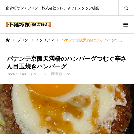
SEARCH
南森町ランチブログ 株式会社クレアネットスタッフ編集
ブログ
イタリアン
パナンテ京阪天満橋のハンバーグつむぐ亭さん目玉焼きハンバーグ
ホーム
パナンテ京阪天満橋のハンバーグつむぐ亭さ
ん目玉焼きハンバーグ
2025.09.08
イタリアン
閲覧数：72