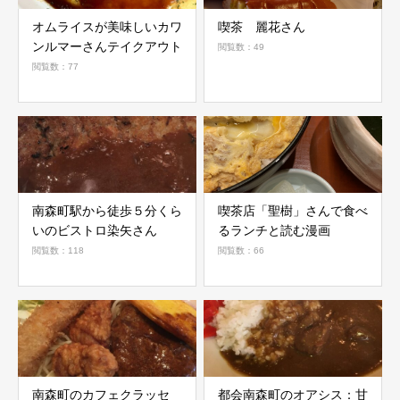
オムライスが美味しいカワ
喫茶 麗花さん
ンルマーさんテイクアウト
閲覧数：49
閲覧数：77
南森町駅から徒歩５分くら
喫茶店「聖樹」さんで食べ
いのビストロ染矢さん
るランチと読む漫画
閲覧数：118
閲覧数：66
南森町のカフェクラッセ
都会南森町のオアシス：甘