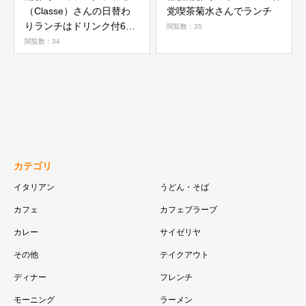
（Classe）さんの日替わ
党喫茶菊水さんでランチ
りランチはドリンク付650
閲覧数：35
円
閲覧数：34
カテゴリ
イタリアン
うどん・そば
カフェ
カフェブラーブ
カレー
サイゼリヤ
その他
テイクアウト
ディナー
フレンチ
モーニング
ラーメン