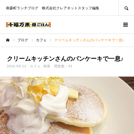
SEARCH
南森町ランチブログ 株式会社クレアネットスタッフ編集
ブログ
カフェ
クリームキッチンさんのパンケーキで一息♪
ホーム
クリームキッチンさんのパンケーキで一息♪
2016.08.12
カフェ
喫茶
閲覧数：81