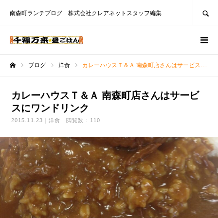
SEARCH
南森町ランチブログ 株式会社クレアネットスタッフ編集
ブログ
洋食
カレーハウスＴ＆Ａ 南森町店さんはサービスにワンドリンク
ホーム
カレーハウスＴ＆Ａ 南森町店さんはサービ
スにワンドリンク
2015.11.23
洋食
閲覧数：110