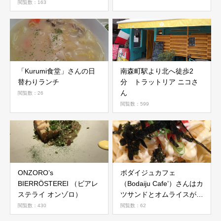
閲覧数：163
「Kurumi食堂」さんの日
南森町駅より北へ徒歩2
替わりランチ
分 トラットリア ニコさ
ん
閲覧数：26
閲覧数：599
ONZORO’s
ボダイジュカフェ
BIERRÖSTEREI （ビアレ
（Bodaiju Cafe’）さんはカ
ステライ オンゾロ）
ツサンドとオムライスが名
物のカフェ
閲覧数：430
閲覧数：62