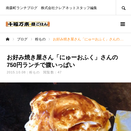
SEARCH
南森町ランチブログ 株式会社クレアネットスタッフ編集
ブログ
粉もの
お好み焼き屋さん「にゅーおふく」さんの750円ランチで腹いっぱい
ホーム
お好み焼き屋さん「にゅーおふく」さんの
750円ランチで腹いっぱい
2015.10.08
粉もの
閲覧数：47