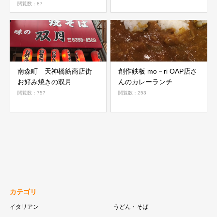
閲覧数：87
南森町 天神橋筋商店街
創作鉄板 mo－ri OAP店さ
お好み焼きの双月
んのカレーランチ
閲覧数：757
閲覧数：253
カテゴリ
イタリアン
うどん・そば