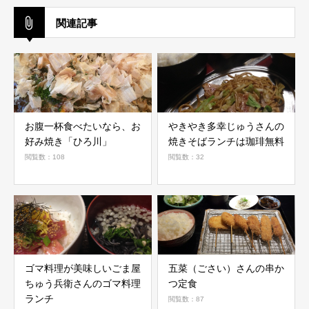
関連記事
お腹一杯食べたいなら、お
やきやき多幸じゅうさんの
好み焼き「ひろ川」
焼きそばランチは珈琲無料
閲覧数：108
閲覧数：32
ゴマ料理が美味しいごま屋
五菜（ごさい）さんの串か
ちゅう兵衛さんのゴマ料理
つ定食
ランチ
閲覧数：87