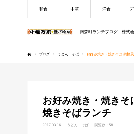
和食
中華
洋食
デ
南森町ランチブログ 株式
ブログ
うどん・そば
お好み焼き・焼きそば 鶴橋
ホーム
お好み焼き・焼きそ
焼きそばランチ
2017.03.16
うどん・そば
閲覧数：58