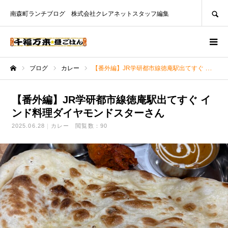
SEARCH
南森町ランチブログ 株式会社クレアネットスタッフ編集
ブログ
カレー
【番外編】JR学研都市線徳庵駅出てすぐ インド料理ダイヤモンドスターさん
ホーム
【番外編】JR学研都市線徳庵駅出てすぐ イ
ンド料理ダイヤモンドスターさん
2025.06.28
カレー
閲覧数：90