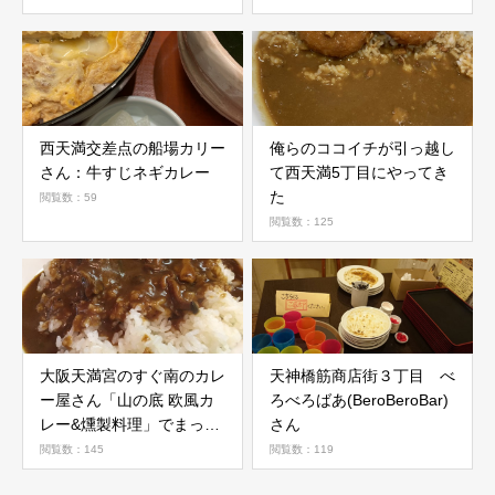
西天満交差点の船場カリー
俺らのココイチが引っ越し
さん：牛すじネギカレー
て西天満5丁目にやってき
た
閲覧数：59
閲覧数：125
大阪天満宮のすぐ南のカレ
天神橋筋商店街３丁目 べ
ー屋さん「山の底 欧風カ
ろべろばあ(BeroBeroBar)
レー&燻製料理」でまった
さん
りランチ
閲覧数：145
閲覧数：119